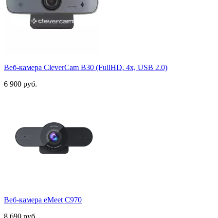
HDMI A
1
USB-A
10
USB-B
4
USB-C
7
Максимальная частота при 720p
Веб-камера CleverCam B30 (FullHD, 4x, USB 2.0)
30 к/с
4
6 900 руб.
60 к/с
11
Максимальная частота при 1080p
30 к/с
6
60 к/с
14
Максимальная частота при 2160p
30 к/с
12
Показать товары
23
Веб-камера eMeet C970
8 690 руб.