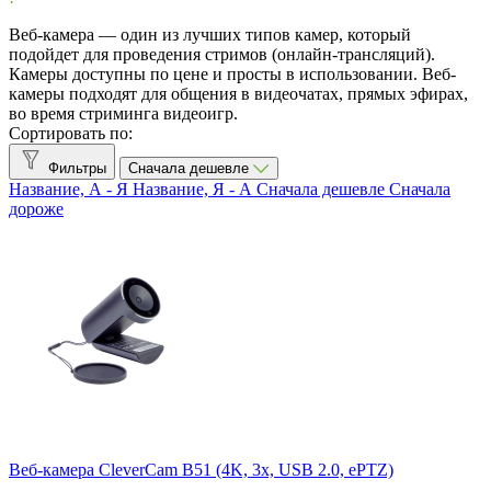
Веб-камера — один из лучших типов камер, который
clevermic BKR
0
подойдет для проведения стримов (онлайн-трансляций).
Камеры доступны по цене и просты в использовании. Веб-
Клеверкам
5
камеры подходят для общения в видеочатах, прямых эфирах,
во время стриминга видеоигр.
Клевермик
1
Сортировать по:
Труконф
0
Фильтры
Сначала дешевле
Название, А - Я
Название, Я - А
Сначала дешевле
Сначала
Все производители
дороже
Avaya
1
Aver
2
AVerMedia
2
Cisco
1
CleverCam
5
CleverMic
1
Dell
1
eMeet
3
Logitech
3
Razer
2
Yealink
2
Веб-камера CleverCam B51 (4K, 3x, USB 2.0, ePTZ)