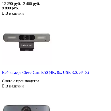
Максимальное разрешение
12 290 руб.
-2 400 руб.
9 890 руб.
4K UHD (3840×2160)
11

В наличии
Full HD (1920×1080)
9
Поле обзора
среднеугольное
6
узкоугольное
1
широкоугольное
11
Угол обзора
Оптическое увеличение
×
×
Цифровое увеличение
Веб-камера CleverCam B50 (4K, 8x, USB 3.0, ePTZ)
×
×
Интерфейсы
Снято с производства

В наличии
HDMI
1
USB 2.0
12
USB 3.0
10
Разъемы