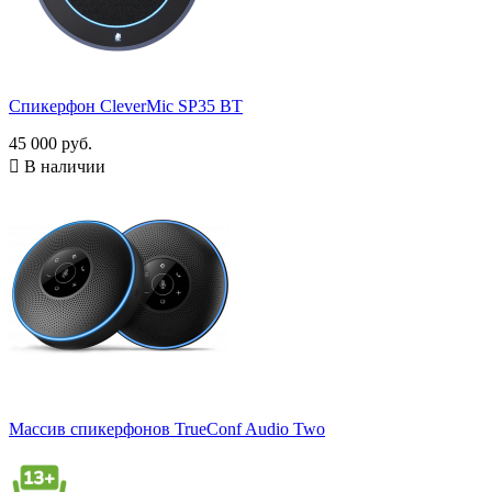
Есть
3
ЖК-экран
Без ЖК-экрана
35
Есть ЖК-экран
2
Спикерфон CleverMic SP35 BT
Радиус захвата звука, м
45 000 руб.

В наличии
Наличие шумоподавления
Есть
29
Показать товары
49
Массив спикерфонов TrueConf Audio Two