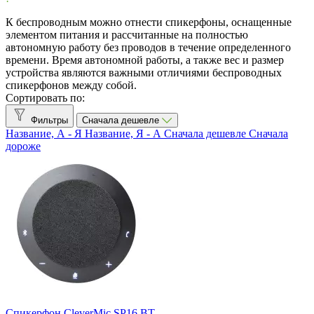
Товары со скидкой
3
К беспроводным можно отнести спикерфоны, оснащенные
элементом питания и рассчитанные на полностью
Рекомендованные бренды
автономную работу без проводов в течение определенного
времени. Время автономной работы, а также вес и размер
устройства являются важными отличиями беспроводных
clevermic BKR
0
спикерфонов между собой.
Сортировать по:
Клеверкам
0
Фильтры
Сначала дешевле
Клевермик
9
Название, А - Я
Название, Я - А
Сначала дешевле
Сначала
дороже
Труконф
2
Все производители
Anker
1
Aver
1
Beyerdynamic
1
CleverMic
9
eMeet
6
Epos
1
Jabra
9
Konftel
3
Спикерфон CleverMic SP16 BT