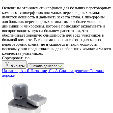
Товары со скидкой
4
Основным отличием спикерфонов для больших переговорных
комнат от спикерфонов для малых переговорных комнат
Рекомендованные бренды
является мощность и дальность захвата звука. Спикерфоны
для больших переговорных комнат имеют более мощные
динамики и микрофоны, которые позволяют захватывать и
clevermic BKR
0
воспроизводить звук на большем расстоянии, что
обеспечивает хорошую слышимость для всех участников в
Клеверкам
0
большой комнате. В то время как спикерфоны для малых
переговорных комнат не нуждаются в такой мощности,
Клевермик
3
поскольку они предназначены для небольших комнат и малого
количества участников.
Труконф
4
Сортировать по:
Все производители
Фильтры
Сначала дешевле
Название, А - Я
Название, Я - А
Сначала дешевле
Сначала
CleverMic
3
дороже
eMeet
2
Jabra
1
Sennheiser
1
Snom
1
TrueConf
4
Yamaha
1
Радиус захвата звука, м